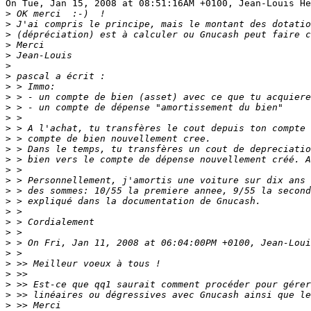
On Tue, Jan 15, 2008 at 08:51:16AM +0100, Jean-Louis He
>
>
>
>
>
>
>
>
>
>
>
>
>
>
>
>
>
>
>
>
>
>
>
>
>
>
>
>
>