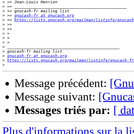
>
>
>
>
 >> 
gnucash-fr at gnucash.org
>
 >> 
https://lists.gnucash.org/mailman/listinfo/gnucash
>
>
>
>
>
>
>
>
gnucash-fr at gnucash.org
>
https://lists.gnucash.org/mailman/listinfo/gnucash-fr
>
Message précédent:
[Gnu
Message suivant:
[Gnucas
Messages triés par:
[ da
Plus d'informations sur la l