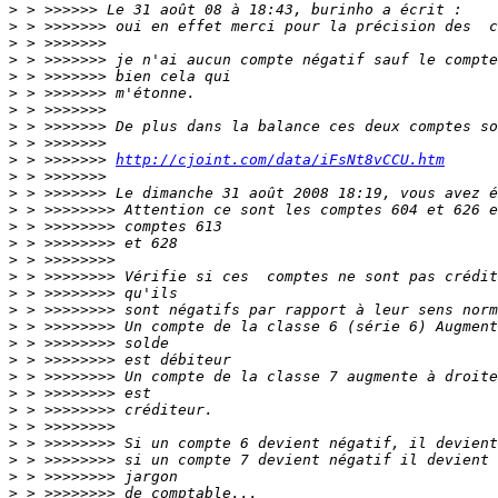
>
>
>
>
>
>
>
>
>
>
 > >>>>>>> 
http://cjoint.com/data/iFsNt8vCCU.htm
>
>
>
>
>
>
>
>
>
>
>
>
>
>
>
>
>
>
>
>