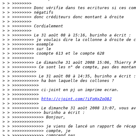
>
>
>
>
>
>
>
>
>
>
>
>
>
>
>
>
>
>
>
>
>
>
 > >>>>>>>>>>> 
http://cjoint.com/?iFoHxZoO8J
>
>
>
>
>
>
>
>