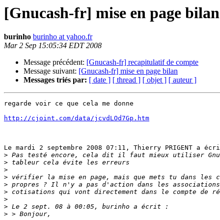
[Gnucash-fr] mise en page bilan
burinho
burinho at yahoo.fr
Mar 2 Sep 15:05:34 EDT 2008
Message précédent:
[Gnucash-fr] recapitulatif de compte
Message suivant:
[Gnucash-fr] mise en page bilan
Messages triés par:
[ date ]
[ thread ]
[ objet ]
[ auteur ]
regarde voir ce que cela me donne

http://cjoint.com/data/jcvdLOd7Gp.htm
Le mardi 2 septembre 2008 07:11, Thierry PRIGENT a écri
>
>
>
>
>
>
>
>
>