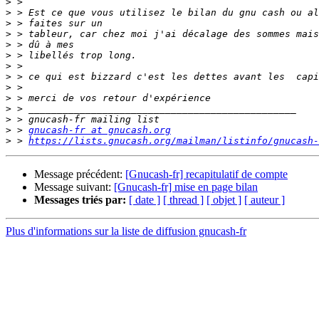
>
>
>
>
>
>
>
>
>
>
>
>
>
 > 
gnucash-fr at gnucash.org
>
 > 
https://lists.gnucash.org/mailman/listinfo/gnucash-
Message précédent:
[Gnucash-fr] recapitulatif de compte
Message suivant:
[Gnucash-fr] mise en page bilan
Messages triés par:
[ date ]
[ thread ]
[ objet ]
[ auteur ]
Plus d'informations sur la liste de diffusion gnucash-fr