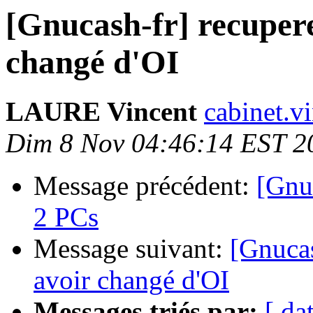
[Gnucash-fr] recuper
changé d'OI
LAURE Vincent
cabinet.v
Dim 8 Nov 04:46:14 EST 2
Message précédent:
[Gnu
2 PCs
Message suivant:
[Gnucas
avoir changé d'OI
Messages triés par:
[ da