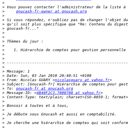
>
>
>
gnucash-fr-owner at gnucash.org
>
>
>
>
>
>
>
>
>
>
>
>
>
>
>
>
 From: Nicolas GUARY <
nicolasguary at yahoo.fr
>
>
 To: 
gnucash-fr at gnucash.org
>
 Message-ID: <
4B40F2C3.7000708 at yahoo.fr
>
>
>
>
>
>
>
>