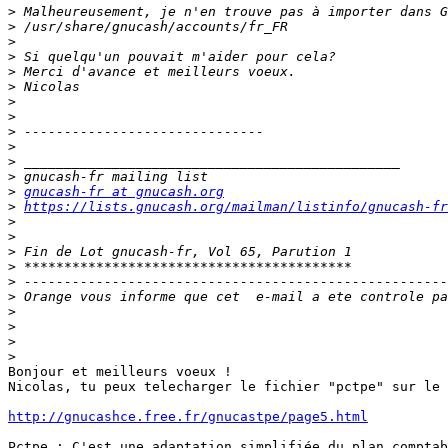
>
>
>
>
>
>
>
>
>
>
>
>
>
gnucash-fr at gnucash.org
>
https://lists.gnucash.org/mailman/listinfo/gnucash-fr
>
>
>
>
>
>
>
>
>
>
Bonjour et meilleurs voeux !

Nicolas, tu peux telecharger le fichier "pctpe" sur le 
http://gnucashce.free.fr/gnucastpe/page5.html
Pctpe : C'est une adaptation simplifiée du plan comptab