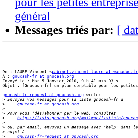
pour les petites entrepri
général
Messages triés par:
[ da
________________________________

De : LAURE Vincent <
cabinet.vincent.laure at wanadoo.fr
À : 
gnucash-fr at gnucash.org
Envoyé le : Mar 5 Janvier 2010, 9 h 41 min 03 s

Objet : [Gnucash-fr] un plan comptable pour les petites
gnucash-fr-request at gnucash.org
 wrote:

>
>
gnucash-fr at gnucash.org
>
>
>
https://lists.gnucash.org/mailman/listinfo/gnucas
>
>
>
>
gnucash-fr-request at gnucash.org