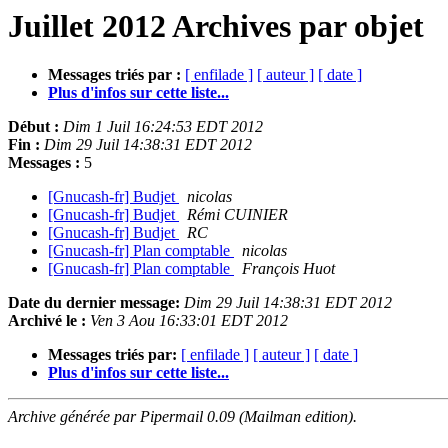
Juillet 2012 Archives par objet
Messages triés par :
[ enfilade ]
[ auteur ]
[ date ]
Plus d'infos sur cette liste...
Début :
Dim 1 Juil 16:24:53 EDT 2012
Fin :
Dim 29 Juil 14:38:31 EDT 2012
Messages :
5
[Gnucash-fr] Budjet
nicolas
[Gnucash-fr] Budjet
Rémi CUINIER
[Gnucash-fr] Budjet
RC
[Gnucash-fr] Plan comptable
nicolas
[Gnucash-fr] Plan comptable
François Huot
Date du dernier message:
Dim 29 Juil 14:38:31 EDT 2012
Archivé le :
Ven 3 Aou 16:33:01 EDT 2012
Messages triés par:
[ enfilade ]
[ auteur ]
[ date ]
Plus d'infos sur cette liste...
Archive générée par Pipermail 0.09 (Mailman edition).