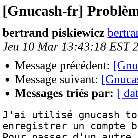
[Gnucash-fr] Problè
bertrand piskiewicz
bertra
Jeu 10 Mar 13:43:18 EST 
Message précédent:
[Gnuc
Message suivant:
[Gnuca
Messages triés par:
[ da
J'ai utilisé gnucash to
enregistrer un compte b
Pour passer d'un autre 