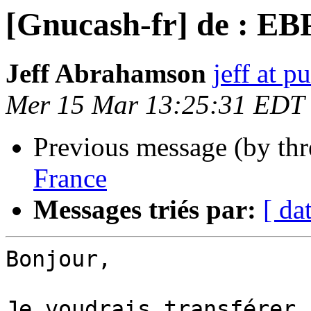
[Gnucash-fr] de : EB
Jeff Abrahamson
jeff at p
Mer 15 Mar 13:25:31 EDT
Previous message (by th
France
Messages triés par:
[ da
Bonjour,

Je voudrais transférer 