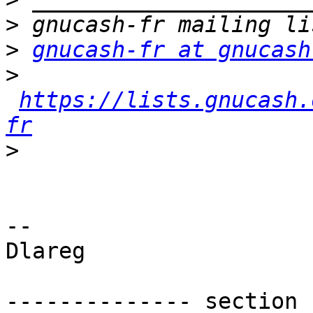
>
>
gnucash-fr at gnucash
>
https://lists.gnucash.
fr
>
-- 

Dlareg

-------------- section 