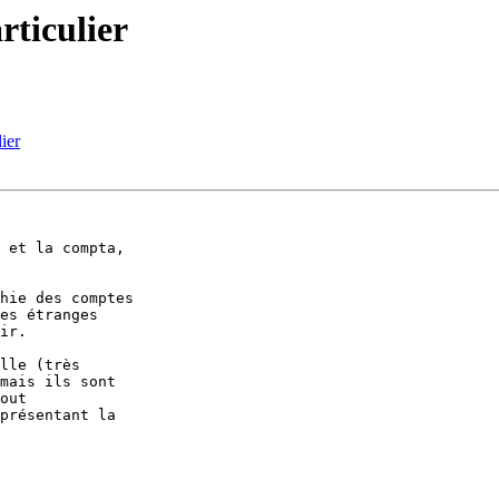
rticulier
ier
 et la compta,

hie des comptes

es étranges

ir.

lle (très

mais ils sont

out

présentant la
