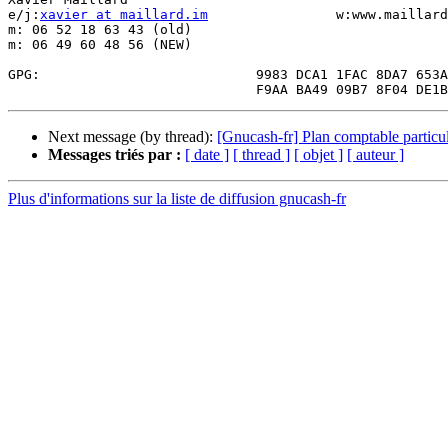
e/j:
xavier at maillard.im
                w:www.maillard
m: 06 52 18 63 43 (old)

m: 06 49 60 48 56 (NEW)

GPG:                           9983 DCA1 1FAC 8DA7 653A

Next message (by thread):
[Gnucash-fr] Plan comptable particul
Messages triés par :
[ date ]
[ thread ]
[ objet ]
[ auteur ]
Plus d'informations sur la liste de diffusion gnucash-fr