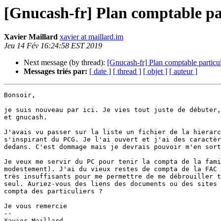
[Gnucash-fr] Plan comptable pa
Xavier Maillard
xavier at maillard.im
Jeu 14 Fév 16:24:58 EST 2019
Next message (by thread):
[Gnucash-fr] Plan comptable particul
Messages triés par:
[ date ]
[ thread ]
[ objet ]
[ auteur ]
Bonsoir,

je suis nouveau par ici. Je vies tout juste de débuter,
et gnucash.

J'avais vu passer sur la liste un fichier de la hierarc
s'inspirant du PCG. Je l'ai ouvert et j'ai des caractèr
dedans. C'est dommage mais je devrais pouvoir m'en sort
Je veux me servir du PC pour tenir la compta de la fami
modestement). J'ai du vieux restes de compta de la FAC 
très insuffisants pour me permettre de me débrouiller t
seul. Auriez-vous des liens des documents ou des sites 
compta des particuliers ?

Je vous remercie

-- 

Xavier Maillard                      
