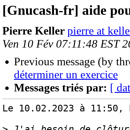
[Gnucash-fr] aide pou
Pierre Keller
pierre at kell
Ven 10 Fév 07:11:48 EST 
Previous message (by th
déterminer un exercice
Messages triés par:
[ da
Le 10.02.2023 à 11:50, 
>
 J'ai besoin de clôtur