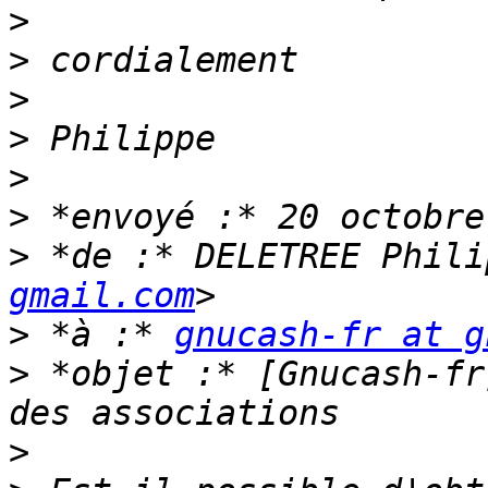
>
>
>
>
>
>
>
 *de :* DELETREE Phili
gmail.com
>
 *à :* 
gnucash-fr at g
>
 *objet :* [Gnucash-fr
>