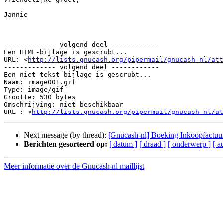
Jannie

------------- volgend deel ------------

Een HTML-bijlage is gescrubt...

URL: <
http://lists.gnucash.org/pipermail/gnucash-nl/att
------------- volgend deel ------------

Een niet-tekst bijlage is gescrubt...

Naam: image001.gif

Type: image/gif

Grootte: 530 bytes

Omschrijving: niet beschikbaar

URL : <
http://lists.gnucash.org/pipermail/gnucash-nl/at
Next message (by thread):
[Gnucash-nl] Boeking Inkoopfactuur
Berichten gesorteerd op:
[ datum ]
[ draad ]
[ onderwerp ]
[ a
Meer informatie over de Gnucash-nl maillijst