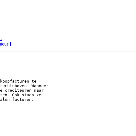
.
uteur ]
koopfacturen te

rechtsboven. Wanneer

e crediteuren maar

ren. Ook staan ze

alen facturen. 
