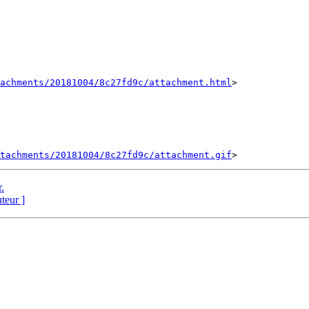
achments/20181004/8c27fd9c/attachment.html
>

tachments/20181004/8c27fd9c/attachment.gif
.
uteur ]