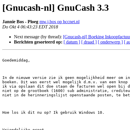
[Gnucash-nl] GnuCash 3.3
Jannie Bos - Ploeg
mw.j.bos op hccnet.nl
Do Okt 4 06:43:23 EDT 2018
Next message (by thread):
[Gnucash-nl] Boeking Inkoopfactuur
Berichten gesorteerd op:
[ datum ]
[ draad ]
[ onderwerp ]
[ a
Goedemiddag,

In de nieuwe versie zie ik geen mogelijkheid meer om in
boeken. Dit was eerst wel mogelijk d.m.v. van een knop 
ik via opslaan dit doe staan de facturen wel open bij d
niet op de grootboek (1600) sub administratie, crediteu
niet in de herinneringslijst openstaande posten, te bet
Hoe los ik dit nu op? Ik gebruik Windows 10.

Vriendelijke groet,
