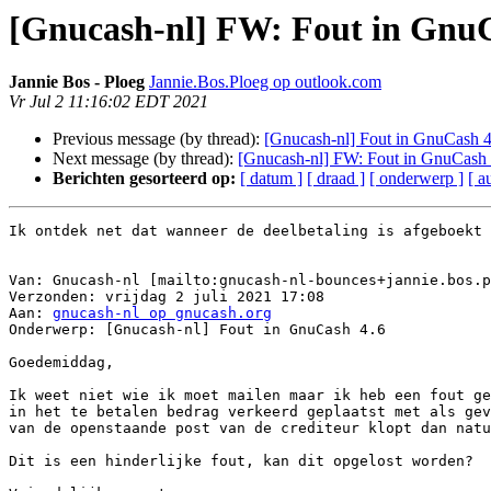
[Gnucash-nl] FW: Fout in GnuC
Jannie Bos - Ploeg
Jannie.Bos.Ploeg op outlook.com
Vr Jul 2 11:16:02 EDT 2021
Previous message (by thread):
[Gnucash-nl] Fout in GnuCash 4
Next message (by thread):
[Gnucash-nl] FW: Fout in GnuCash 
Berichten gesorteerd op:
[ datum ]
[ draad ]
[ onderwerp ]
[ a
Ik ontdek net dat wanneer de deelbetaling is afgeboekt 
Van: Gnucash-nl [mailto:gnucash-nl-bounces+jannie.bos.p
Verzonden: vrijdag 2 juli 2021 17:08

Aan: 
gnucash-nl op gnucash.org
Onderwerp: [Gnucash-nl] Fout in GnuCash 4.6

Goedemiddag,

Ik weet niet wie ik moet mailen maar ik heb een fout ge
in het te betalen bedrag verkeerd geplaatst met als gev
van de openstaande post van de crediteur klopt dan natu
Dit is een hinderlijke fout, kan dit opgelost worden?
