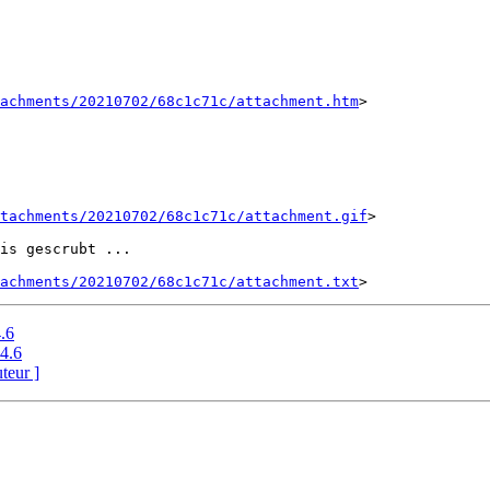
tachments/20210702/68c1c71c/attachment.htm
>

tachments/20210702/68c1c71c/attachment.gif
>

is gescrubt ...

tachments/20210702/68c1c71c/attachment.txt
.6
4.6
uteur ]