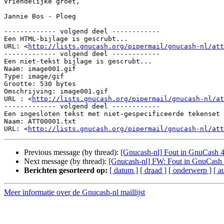
Vriendelijke groet,

Jannie Bos - Ploeg

------------- volgend deel ------------

Een HTML-bijlage is gescrubt...

URL: <
http://lists.gnucash.org/pipermail/gnucash-nl/at
------------- volgend deel ------------

Een niet-tekst bijlage is gescrubt...

Naam: image001.gif

Type: image/gif

Grootte: 530 bytes

Omschrijving: image001.gif

URL : <
http://lists.gnucash.org/pipermail/gnucash-nl/at
------------- volgend deel ------------

Een ingesloten tekst met niet-gespecificeerde tekenset 
Naam: ATT00001.txt

URL: <
http://lists.gnucash.org/pipermail/gnucash-nl/at
Previous message (by thread):
[Gnucash-nl] Fout in GnuCash 4
Next message (by thread):
[Gnucash-nl] FW: Fout in GnuCash 
Berichten gesorteerd op:
[ datum ]
[ draad ]
[ onderwerp ]
[ a
Meer informatie over de Gnucash-nl maillijst