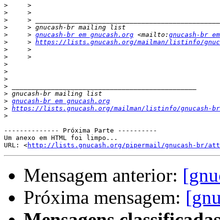
>
>
>
>
>
     > 
gnucash-br em gnucash.org
 <mailto:
gnucash-br em
>
     > 
https://lists.gnucash.org/mailman/listinfo/gnuc
>
>
>
>
>
>
>
>
gnucash-br em gnucash.org
>
https://lists.gnucash.org/mailman/listinfo/gnucash-br
>
-------------- Próxima Parte ----------

Um anexo em HTML foi limpo...

URL: <
http://lists.gnucash.org/pipermail/gnucash-br/att
Mensagem anterior:
[gnu
Próxima mensagem:
[gnu
Mensagens classificadas