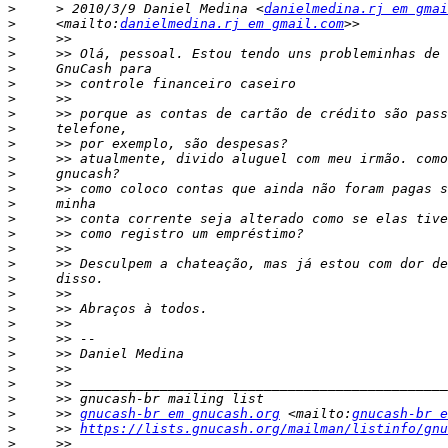
>
     > 2010/3/9 Daniel Medina <
danielmedina.rj em gmai
>
     <mailto:
danielmedina.rj em gmail.com
>
>
>
>
>
>
>
>
>
>
>
>
>
>
>
>
>
>
>
>
>
>
>
>
>
>
     >> 
gnucash-br em gnucash.org
 <mailto:
gnucash-br e
>
     >> 
https://lists.gnucash.org/mailman/listinfo/gnu
>