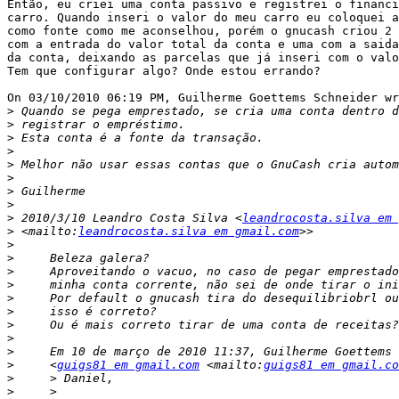
Então, eu criei uma conta passivo e registrei o financi
carro. Quando inseri o valor do meu carro eu coloquei a
como fonte como me aconselhou, porém o gnucash criou 2 
com a entrada do valor total da conta e uma com a saida
da conta, deixando as parcelas que já inseri com o valo
Tem que configurar algo? Onde estou errando?

On 03/10/2010 06:19 PM, Guilherme Goettems Schneider wr
>
>
>
>
>
>
>
>
>
 2010/3/10 Leandro Costa Silva <
leandrocosta.silva em 
>
 <mailto:
leandrocosta.silva em gmail.com
>
>
>
>
>
>
>
>
>
>
     <
guigs81 em gmail.com
 <mailto:
guigs81 em gmail.co
>
>