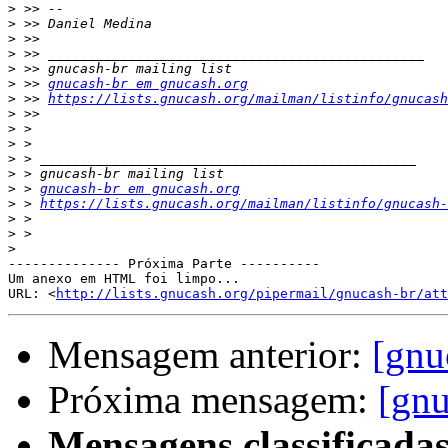
>
>
>
>
>
>
 >> 
gnucash-br em gnucash.org
>
 >> 
https://lists.gnucash.org/mailman/listinfo/gnucash
>
>
>
>
>
>
 > 
gnucash-br em gnucash.org
>
 > 
https://lists.gnucash.org/mailman/listinfo/gnucash-
>
>
>
-------------- Próxima Parte ----------

Um anexo em HTML foi limpo...

URL: <
http://lists.gnucash.org/pipermail/gnucash-br/att
Mensagem anterior:
[gnu
Próxima mensagem:
[gnu
Mensagens classificadas