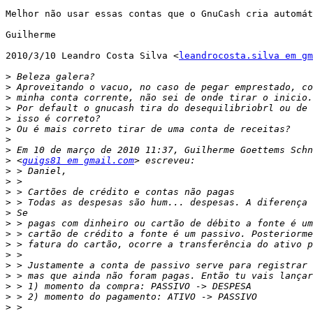
Melhor não usar essas contas que o GnuCash cria automát
Guilherme

2010/3/10 Leandro Costa Silva <
leandrocosta.silva em gm
>
>
>
>
>
>
>
>
>
 <
guigs81 em gmail.com
>
>
>
>
>
>
>
>
>
>
>
>
>
>