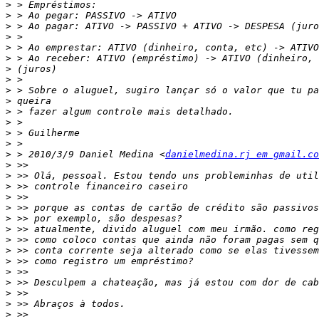
>
>
>
>
>
>
>
>
>
>
>
>
>
>
>
 > 2010/3/9 Daniel Medina <
danielmedina.rj em gmail.co
>
>
>
>
>
>
>
>
>
>
>
>
>
>
>