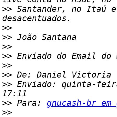
>>
 Santander, no Itaú e
>>
>>
>>
>>
>>
>>
>>
 Enviado: ‎quinta-feira‎
>>
 Para: 
gnucash-br em 
>>