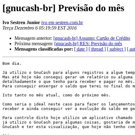
[gnucash-br] Previsão do mês
Ivo Sestren Junior
ivo em sestren.com.br
Terça Dezembro 6 05:19:59 EST 2016
Mensagem anterior:
[gnucash-br] Assunto: Cartão de Crédito
Próxima mensagem:
[gnucash-br] RES: Previsão do mês
Mensagens classificadas por:
[ date ]
[ thread ]
[ subject ]
[ au
Bom dia.

Já utilizo o GnuCash para alguns registros a algum temp
Mas até hoje não consegui gerar um relatório ou alguma 
detalhadamente o que tenho para receber e pagar no mês.

Para conseguir enxergar o saldo que terei no final do m
Isto tanto no mês atual, como do próximo mês.

Como seria o ideal neste caso para fazer os lançamentos
receber e ainda conseguir ver a evolução do saldo em ge
Para controle disto hoje utilizo um aplicativo chamado 
já utilizo o GnuCash para algumas coisas, gostaria de m
GnuCash e ter esta visualização, que hoje não tenho com