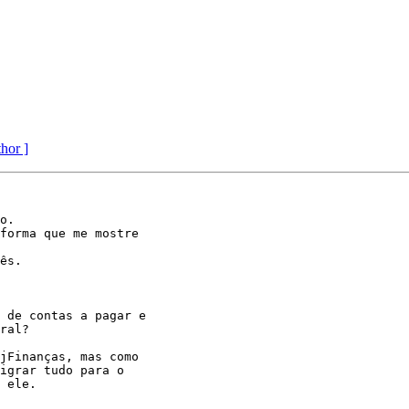
thor ]
o.

forma que me mostre

ês.

 de contas a pagar e

ral?

jFinanças, mas como

igrar tudo para o

 ele.
