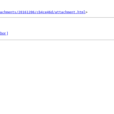
achments/20161206/cb4ce46d/attachment.html
thor ]