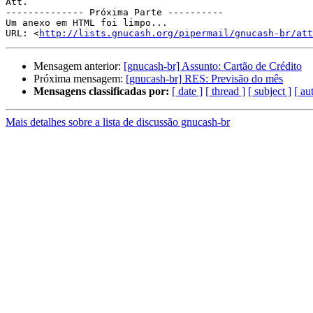
Att.

-------------- Próxima Parte ----------

Um anexo em HTML foi limpo...

URL: <
http://lists.gnucash.org/pipermail/gnucash-br/att
Mensagem anterior:
[gnucash-br] Assunto: Cartão de Crédito
Próxima mensagem:
[gnucash-br] RES: Previsão do mês
Mensagens classificadas por:
[ date ]
[ thread ]
[ subject ]
[ au
Mais detalhes sobre a lista de discussão gnucash-br