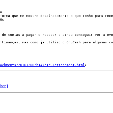
o.

forma que me mostre detalhadamente o que tenho para rece
ês.

 de contas a pagar e receber e ainda conseguir ver a evo
jFinanças, mas como já utilizo o GnuCash para algumas co
achments/20161206/b147c1b9/attachment.html
thor ]