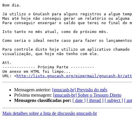
Bom dia.

Já utilizo o GnuCash para alguns registros a algum temp
Mas até hoje não consegui gerar um relatório ou alguma 
Para conseguir enxergar o saldo que terei no final do m
Isto tanto no mês atual, como do próximo mês.

Como seria o ideal neste caso para fazer os lançamentos
Para controle disto hoje utilizo um aplicativo chamado 
visualização, que hoje não tenho com ele.

Att.

-------------- Próxima Parte ----------

Um anexo em HTML foi limpo...

URL: <
http://lists.gnucash.org/pipermail/gnucash-br/att
Mensagem anterior:
[gnucash-br] Previsão do mês
Próxima mensagem:
[gnucash-br] Sobre o Tesouro Direto
Mensagens classificadas por:
[ date ]
[ thread ]
[ subject ]
[ au
Mais detalhes sobre a lista de discussão gnucash-br