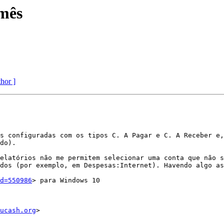
 mês
thor ]
s configuradas com os tipos C. A Pagar e C. A Receber e,
do).

elatórios não me permitem selecionar uma conta que não s
dos (por exemplo, em Despesas:Internet). Havendo algo as
d=550986
> para Windows 10

ucash.org
>
