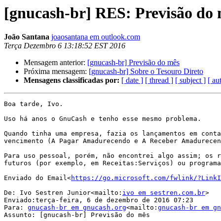
[gnucash-br] RES: Previsão do
João Santana
joaosantana em outlook.com
Terça Dezembro 6 13:18:52 EST 2016
Mensagem anterior:
[gnucash-br] Previsão do mês
Próxima mensagem:
[gnucash-br] Sobre o Tesouro Direto
Mensagens classificadas por:
[ date ]
[ thread ]
[ subject ]
[ au
Boa tarde, Ivo.

Uso há anos o GnuCash e tenho esse mesmo problema.

Quando tinha uma empresa, fazia os lançamentos em conta
vencimento (A Pagar Amadurecendo e A Receber Amadurecen
Para uso pessoal, porém, não encontrei algo assim; os r
futuros (por exemplo, em Receitas:Serviços) ou programa
Enviado do Email<
https://go.microsoft.com/fwlink/?LinkI
De: Ivo Sestren Junior<mailto:
ivo em sestren.com.br
>

Enviado:terça-feira, 6 de dezembro de 2016 07:23

Para: 
gnucash-br em gnucash.org
<mailto:
gnucash-br em gn
Assunto: [gnucash-br] Previsão do mês
