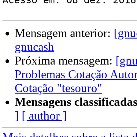
Acesso em: 08 dez. 2016
Mensagem anterior:
[gnu
gnucash
Próxima mensagem:
[gnu
Problemas Cotação Autom
Cotação "tesouro"
Mensagens classificadas
]
[ author ]