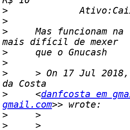
>
>
>
     Mas funcionam na 
>
>
>
     > On 17 Jul 2018,
>
     <
danfcosta em gma
gmail.com
>
>