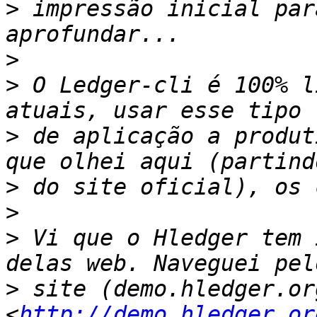
>
 impressão inicial par
>
>
 O Ledger-cli é 100% l
>
 de aplicação a produt
>
>
>
 Vi que o Hledger tem 
>
 site (demo.hledger.org
<
http://demo.hledger.or