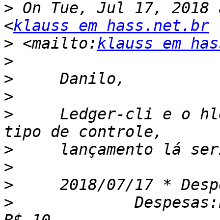
>
 On Tue, Jul 17, 2018 
<
klauss em hass.net.br
>
 <mailto:
klauss em has
>
>
>
>
     Ledger-cli e o hl
>
>
>
>
             Despesas: