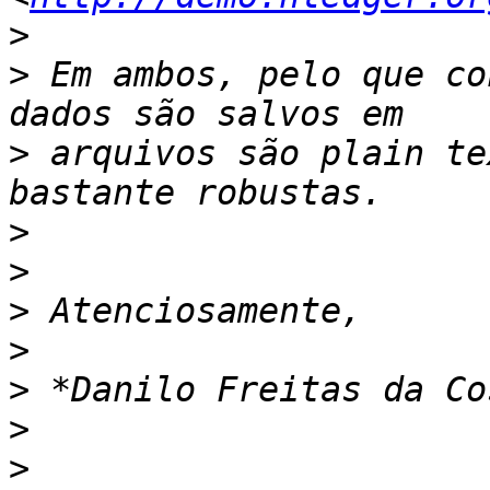
>
>
 Em ambos, pelo que co
>
 arquivos são plain te
>
>
>
>
>
>
>