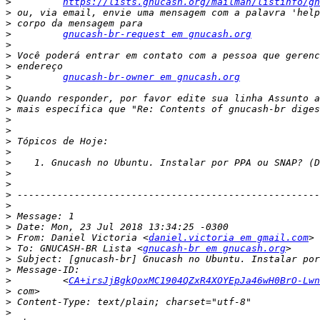
>
https://lists.gnucash.org/mailman/listinfo/gn
>
>
>
gnucash-br-request em gnucash.org
>
>
>
>
gnucash-br-owner em gnucash.org
>
>
>
>
>
>
>
>
>
>
>
>
>
>
>
 From: Daniel Victoria <
daniel.victoria em gmail.com
>
 To: GNUCASH-BR Lista <
gnucash-br em gnucash.org
>
>
>
         <
CA+irsJjBgkQoxMC1904QZxR4XOYEpJa46wH0BrO-Lwn
>
>
>