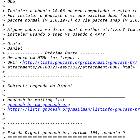
>
>
>
>
>
>
>
>
>
>
>
>
>
>
 URL: <
http://lists.gnucash.org/pipermail/gnucash-br/
>
>
>
>
>
>
>
>
>
gnucash-br em gnucash.org
>
https://lists.gnucash.org/mailman/listinfo/gnucash-br
>
>
>
>
>
>