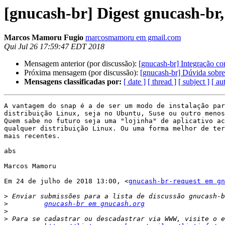
[gnucash-br] Digest gnucash-br,
Marcos Mamoru Fugio
marcosmamoru em gmail.com
Qui Jul 26 17:59:47 EDT 2018
Mensagem anterior (por discussão):
[gnucash-br] Integração co
Próxima mensagem (por discussão):
[gnucash-br] Dúvida sobre
Mensagens classificadas por:
[ date ]
[ thread ]
[ subject ]
[ au
A vantagem do snap é a de ser um modo de instalação par
distribuição Linux, seja no Ubuntu, Suse ou outro menos
Quem sabe no futuro seja uma "lojinha" de aplicativo ac
qualquer distribuição Linux. Ou uma forma melhor de ter
mais recentes.

abs

Marcos Mamoru

Em 24 de julho de 2018 13:00, <
gnucash-br-request em gn
>
>
gnucash-br em gnucash.org
>
>