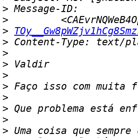
>
>
>
TOy__Gw8pWZjv1hCg8Smz
>
>
>
>
>
>
>
>
>
 Uma coisa que sempre 