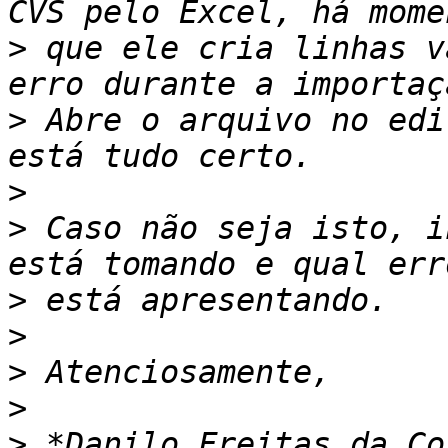
>
 que ele cria linhas v
>
 Abre o arquivo no edi
>
>
 Caso não seja isto, i
>
>
>
>
>