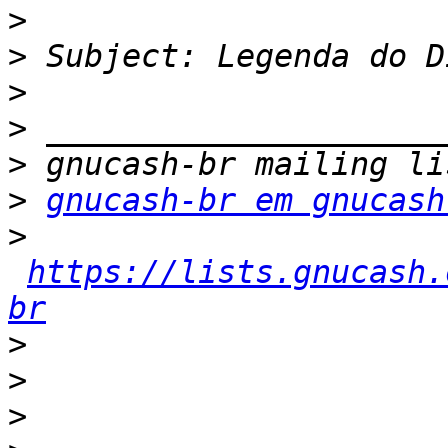
>
>
>
>
>
>
gnucash-br em gnucash
>
https://lists.gnucash.
br
>
>
>