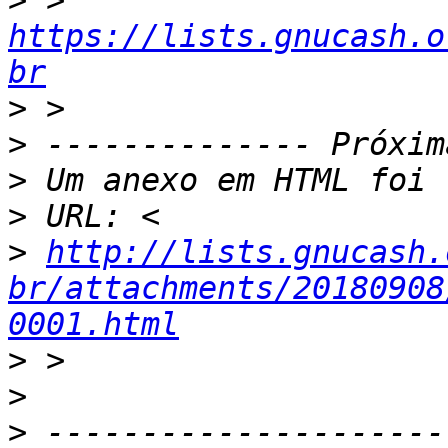
>
 > 
https://lists.gnucash.o
br
>
>
>
>
>
http://lists.gnucash.
br/attachments/20180908
0001.html
>
>
>