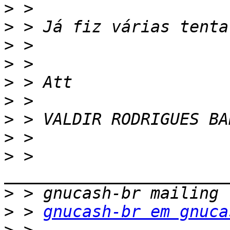
>
>
>
>
>
>
>
>
>
 > 
>
>
 > 
gnucash-br em gnuca