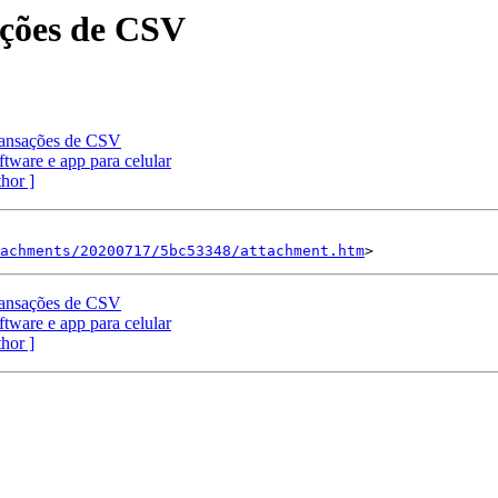
ações de CSV
ransações de CSV
ftware e app para celular
thor ]
tachments/20200717/5bc53348/attachment.htm
ransações de CSV
ftware e app para celular
thor ]