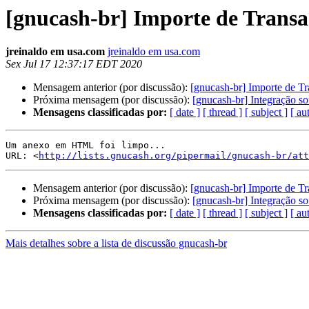
[gnucash-br] Importe de Trans
jreinaldo em usa.com
jreinaldo em usa.com
Sex Jul 17 12:37:17 EDT 2020
Mensagem anterior (por discussão):
[gnucash-br] Importe de T
Próxima mensagem (por discussão):
[gnucash-br] Integração so
Mensagens classificadas por:
[ date ]
[ thread ]
[ subject ]
[ au
Um anexo em HTML foi limpo...

URL: <
http://lists.gnucash.org/pipermail/gnucash-br/at
Mensagem anterior (por discussão):
[gnucash-br] Importe de T
Próxima mensagem (por discussão):
[gnucash-br] Integração so
Mensagens classificadas por:
[ date ]
[ thread ]
[ subject ]
[ au
Mais detalhes sobre a lista de discussão gnucash-br