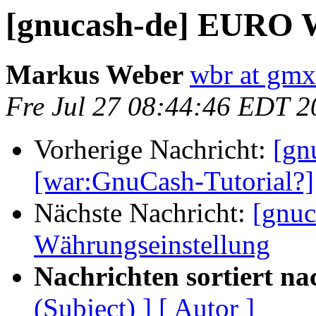
[gnucash-de] EURO W
Markus Weber
wbr at gmx
Fre Jul 27 08:44:46 EDT 2
Vorherige Nachricht:
[gn
[war:GnuCash-Tutorial?]
Nächste Nachricht:
[gnu
Währungseinstellung
Nachrichten sortiert na
(Subject) ]
[ Autor ]