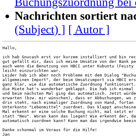
Buchungszuordnung bei 
Nachrichten sortiert na
(Subject) ]
[ Autor ]
Hallo,

ich hab Gnucash erst vor kurzem installiert und bin rec
gut gefällt mir, dass ich meine Umsätze von der Bank pe
auch wenn die Benutzung von HBCI unter Kubuntu (Feisty 
leicht einzurichten war.

Leider hab ich aber noch Probleme mit dem Dialog "Buchu
allgemeinen Import", der beim Umsatzimport via HBCI ers
ganz klar, wie die automatische Zuordnung funktioniert.
die Miete hat's wunderbar geklappt. Die hab ich einmal 
und beim nächsten Mal ging das automatisch. Jetzt würde
erwarten (bzw. mir wünschen), dass er Abbuchungen, wo z
drin steht, nach einmaliger Zuordnung von Hand, fortan 
Unterkonto "Lebenmittel" zuordnet. Das klappt anscheine
Mal erkennt er eine solche Buchung nicht, mal setzt er 
statt "Neu". Woran kann das liegen? Wie erkennt der, da
automatisch zuordnen kann? Kann man das irgendwie beein
Danke schonmal im Voraus für die Hilfe!

Jan
