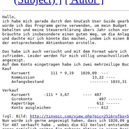
Hallo,

ich habe mich gerade durch den GnuCash User Guide gearb
würde ich das Programm gerne verwenden, um mein Budget 
behalten und meine Steuererklärung übers Jahr schon vor
bräuchte ich insbesondere einen guten Weg, um die Anlag
und dachte mir ich könnte das machen, indem ich einen B
der entsprechenden Aktienkonten erstelle.

Das habe ich auch versucht und mit dem Format wäre ich 
zufrieden. Leider werden für mich völlig unnachvollzieh
angezeigt.

Auf dem Konto eingetragen habe ich zwei mehrzeilige Buc
Kauf

    Kurswert         111 * 9,19   1020,09  ---

    Kommission                         13,22 ----

    Anfangsbestand                    -------- 1033,31

Verkauf

    Kurswert      -111 * 3,67      ---- 407

    Girokonto                             407 ------

    Kaperträge                           612 ------

    Konto ausgleichen                ----- 612

(vgl. Bild: 
http://tinypic.com/view.php?pic=25i6ruf&s=5
Nun würde ich gerne angezeigt haben, dass ich 1020,09 g
für 407 verkauft habe , wobei die 612 Verlust entstande