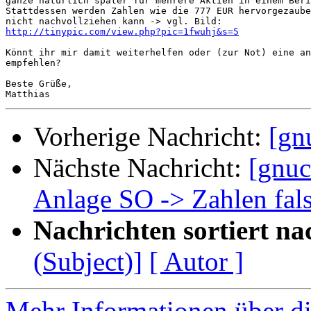
ganze natürlich später für mehrere Aktien in einem Beri
Stattdessen werden Zahlen wie die 777 EUR hervorgezaube
http://tinypic.com/view.php?pic=1fwuhj&s=5
Könnt ihr mir damit weiterhelfen oder (zur Not) eine an
empfehlen?

Beste Grüße,

Vorherige Nachricht:
[gn
Nächste Nachricht:
[gnuc
Anlage SO -> Zahlen fal
Nachrichten sortiert na
(Subject)]
[ Autor ]
Mehr Informationen über di