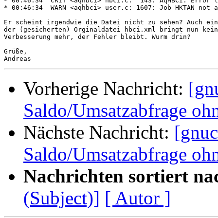
* 00:46:34  CRIT <aqhbci> hbci.c:  143: AqHBCI: Error l
* 00:46:34  WARN <aqhbci> user.c: 1607: Job HKTAN not a
Er scheint irgendwie die Datei nicht zu sehen? Auch ein
der (gesicherten) Orginaldatei hbci.xml bringt nun kein
Verbesserung mehr, der Fehler bleibt. Wurm drin?

Grüße,

Vorherige Nachricht:
[gn
Saldo/Umsatzabfrage oh
Nächste Nachricht:
[gnuc
Saldo/Umsatzabfrage oh
Nachrichten sortiert na
(Subject)]
[ Autor ]