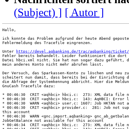
(Subject) ]
[ Autor ]
Hallo,

ich konnte das Problem aufgrund der heute Abend geposte
Fehlermeldung des Tracefile eingrenzen.

Unter 
https://devel.aqbanking.de/trac/aqbanking/ticket/
Fehler bereits behandelt. Leider funktioniert die dort 
Datei hbci.xml nicht. Sie hat nun sogar dazu geführt, d
mein anderes Konto nicht mehr abrufen lässt.

Der Versuch, das Sparkassen-Konto zu löschen und neu zu
scheitert nun damit, dass bereits bei der Einrichtung d
die Abfrage der Systemkennung abbricht. Hier die Meldun
GnuCash Tracefile dazu:

* 00:46:30  CRIT <aqhbci> hbci.c:  273: XML data file n
* 00:46:30  CRIT <aqhbci> hbci.c:  143: AqHBCI: Error l
* 00:46:30  WARN <aqhbci> user.c: 1607: Job HKTAN not a
* 00:46:30  CRIT <aqhbci> provider.c:  281: Job not sup
this account

* 00:46:30  WARN <gnc.import.aqbanking> gnc_ab_getbalan
JobGetBalance not available for this account

* 00:46:34  CRIT <aqhbci> hbci.c:  273: XML data file n