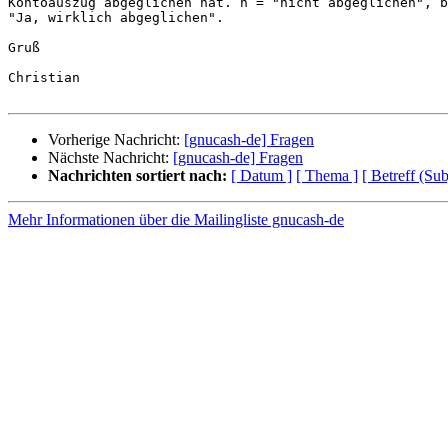
Kontoauszug abgeglichen hat. n = "nicht abgeglichen", b
"Ja, wirklich abgeglichen".

Gruß

Christian

Vorherige Nachricht:
[gnucash-de] Fragen
Nächste Nachricht:
[gnucash-de] Fragen
Nachrichten sortiert nach:
[ Datum ]
[ Thema ]
[ Betreff (Sub
Mehr Informationen über die Mailingliste gnucash-de