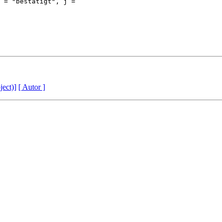
 = "bestätigt", j = 

ject)]
[ Autor ]