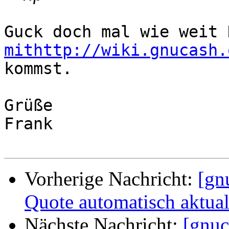
mithttp://wiki.gnucash.

kommst.

Grüße

Frank

Vorherige Nachricht:
[gn
Quote automatisch aktual
Nächste Nachricht:
[gnuc