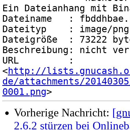
Ein Dateianhang mit Bin
Dateiname   : fbddhbae.p
Dateityp    : image/png

Dateigröße  : 73222 byte
Beschreibung: nicht ver
URL         : 
<
http://lists.gnucash.o
de/attachments/20140305
0001.png
Vorherige Nachricht:
[gn
2.6.2 stürzen bei Onlin