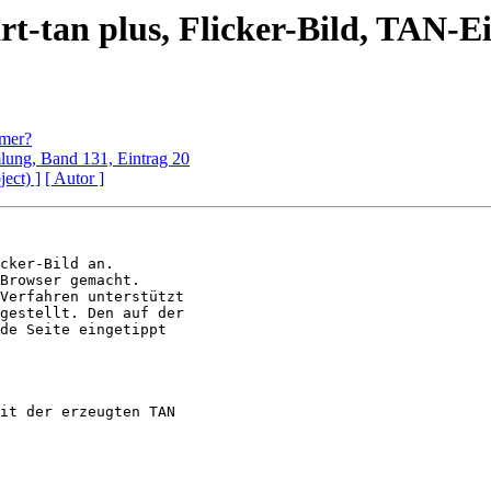
t-tan plus, Flicker-Bild, TAN-E
mmer?
lung, Band 131, Eintrag 20
ject) ]
[ Autor ]
cker-Bild an.

Browser gemacht.

Verfahren unterstützt

gestellt. Den auf der 

de Seite eingetippt 

it der erzeugten TAN
