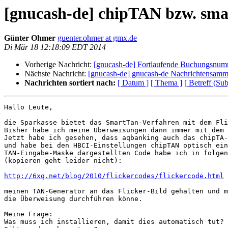
[gnucash-de] chipTAN bzw. smar
Günter Ohmer
guenter.ohmer at gmx.de
Di Mär 18 12:18:09 EDT 2014
Vorherige Nachricht:
[gnucash-de] Fortlaufende Buchungsnu
Nächste Nachricht:
[gnucash-de] gnucash-de Nachrichtensamm
Nachrichten sortiert nach:
[ Datum ]
[ Thema ]
[ Betreff (Sub
Hallo Leute,

die Sparkasse bietet das SmartTan-Verfahren mit dem Fli
Bisher habe ich meine Überweisungen dann immer mit dem 
Jetzt habe ich gesehen, dass aqbanking auch das chipTA-
und habe bei den HBCI-Einstellungen chipTAN optisch ein
TAN-Eingabe-Maske dargestellten Code habe ich in folgen
(kopieren geht leider nicht):

http://6xq.net/blog/2010/flickercodes/flickercode.html
meinen TAN-Generator an das Flicker-Bild gehalten und m
die Überweisung durchführen könne.

Meine Frage:

Was muss ich installieren, damit dies automatisch tut?
