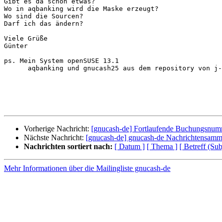
Gibt es da schon etwas?

Wo in aqbanking wird die Maske erzeugt?

Wo sind die Sourcen?

Darf ich das ändern?

Viele Grüße

Günter

ps. Mein System openSUSE 13.1

      aqbanking und gnucash25 aus dem repository von j-engel

Vorherige Nachricht:
[gnucash-de] Fortlaufende Buchungsnu
Nächste Nachricht:
[gnucash-de] gnucash-de Nachrichtensamm
Nachrichten sortiert nach:
[ Datum ]
[ Thema ]
[ Betreff (Sub
Mehr Informationen über die Mailingliste gnucash-de