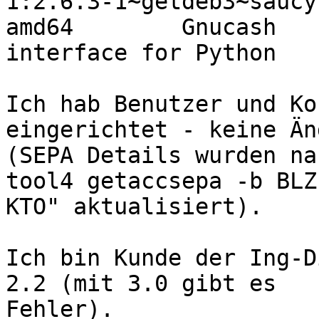
1:2.6.3-1~getdeb3~saucy                                
amd64        Gnucash

interface for Python

Ich hab Benutzer und Ko
eingerichtet - keine Än
(SEPA Details wurden na
tool4 getaccsepa -b BLZ 
KTO" aktualisiert).

Ich bin Kunde der Ing-D
2.2 (mit 3.0 gibt es

Fehler).
