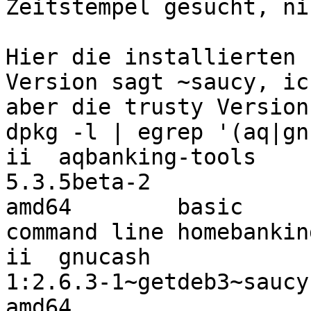
Zeitstempel gesucht, ni
Hier die installierten 
Version sagt ~saucy, ic
aber die trusty Version
dpkg -l | egrep '(aq|gn
ii  aqbanking-tools

5.3.5beta-2                                            
amd64        basic

command line homebankin
ii  gnucash

1:2.6.3-1~getdeb3~saucy                                
amd64
