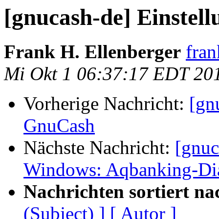
[gnucash-de] Einstel
Frank H. Ellenberger
fran
Mi Okt 1 06:37:17 EDT 20
Vorherige Nachricht:
[gn
GnuCash
Nächste Nachricht:
[gnuc
Windows: Aqbanking-Dial
Nachrichten sortiert na
(Subject) ]
[ Autor ]