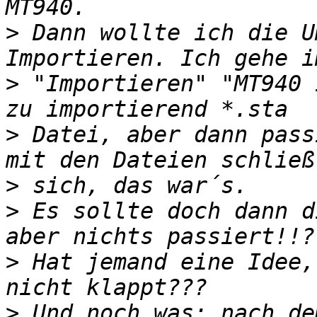
>
 Dann wollte ich die U
>
 "Importieren" "MT940 
>
 Datei, aber dann pass
>
>
 Es sollte doch dann d
>
 Hat jemand eine Idee,
>
 Und noch was: nach de