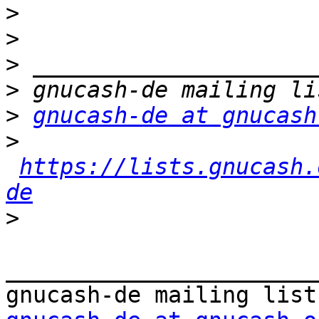
>
>
>
>
>
gnucash-de at gnucash
>
https://lists.gnucash.
de
>
_______________________