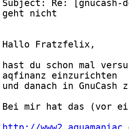
Subject: Re: [gnucash-d
geht nicht

Hallo Fratzfelix,

hast du schon mal versu
aqfinanz einzurichten

und danach in GnuCash z
Bei mir hat das (vor ei
http://www2.aquamaniac.