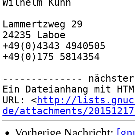
Wilhelm Kuhn

Lammertzweg 29

24235 Laboe

+49(0)4343 4940505

+49(0)175 5814354

-------------- nächster
Ein Dateianhang mit HTM
URL: <
http://lists.gnuc
de/attachments/20151217
Vorherige Nachricht:
[gn