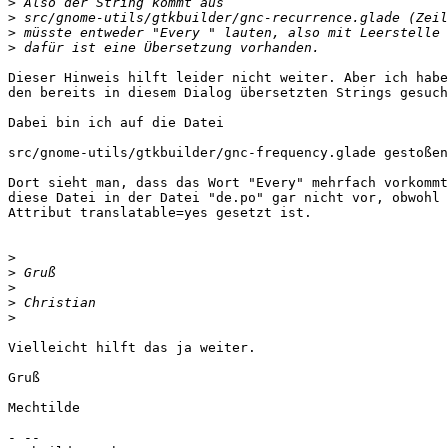
>
>
>
>
Dieser Hinweis hilft leider nicht weiter. Aber ich habe
den bereits in diesem Dialog übersetzten Strings gesuch
Dabei bin ich auf die Datei

src/gnome-utils/gtkbuilder/gnc-frequency.glade gestoßen
Dort sieht man, dass das Wort "Every" mehrfach vorkommt
diese Datei in der Datei "de.po" gar nicht vor, obwohl 
Attribut translatable=yes gesetzt ist.

>
>
>
>
>
Vielleicht hilft das ja weiter.

Gruß

Mechtilde

- -- 
