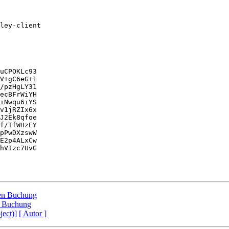
ley-client

uCPOKLc93

V+gC6eG+1

/pzHgLY31

ecBFrWiYH

iNwqu6iYS

v1jRZIx6x

J2Ek8qfoe

f/TfWHzEY

pPwDXzswW

E2p4ALxCw

hVIzc7UvG

ten Buchung
n Buchung
ject)]
[ Autor ]