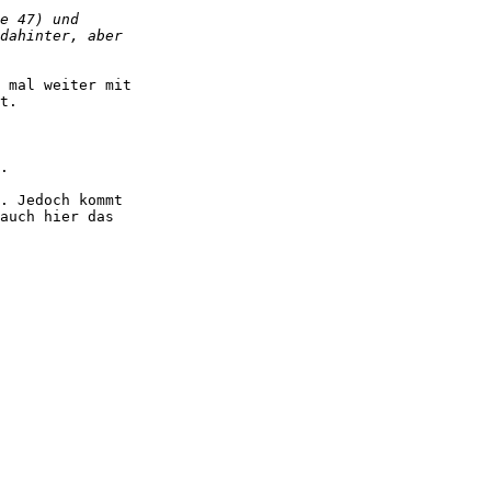
 mal weiter mit

t.

.

. Jedoch kommt

auch hier das
