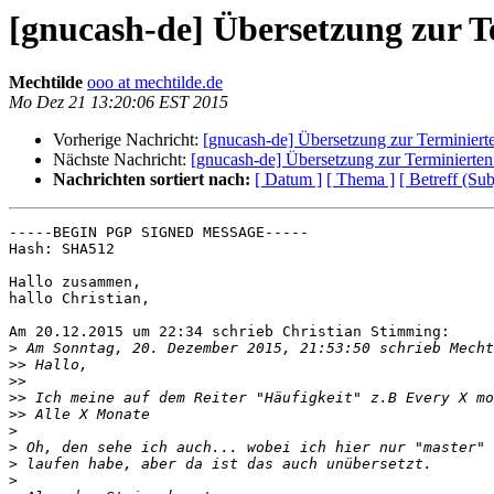
[gnucash-de] Übersetzung zur 
Mechtilde
ooo at mechtilde.de
Mo Dez 21 13:20:06 EST 2015
Vorherige Nachricht:
[gnucash-de] Übersetzung zur Terminier
Nächste Nachricht:
[gnucash-de] Übersetzung zur Terminierte
Nachrichten sortiert nach:
[ Datum ]
[ Thema ]
[ Betreff (Sub
-----BEGIN PGP SIGNED MESSAGE-----

Hash: SHA512

Hallo zusammen,

hallo Christian,

Am 20.12.2015 um 22:34 schrieb Christian Stimming:

>
>>
>>
>>
>>
>
>
>
>