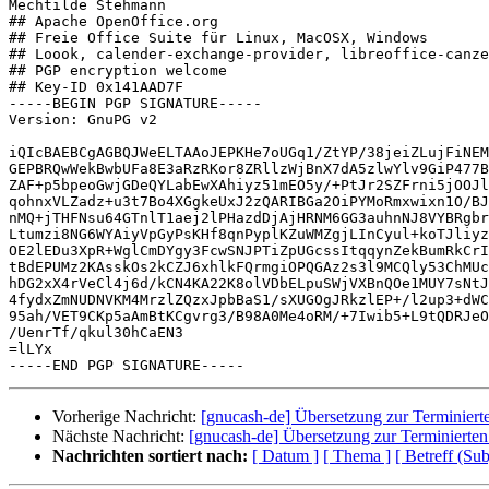
Mechtilde Stehmann

## Apache OpenOffice.org

## Freie Office Suite für Linux, MacOSX, Windows

## Loook, calender-exchange-provider, libreoffice-canze
## PGP encryption welcome

## Key-ID 0x141AAD7F

-----BEGIN PGP SIGNATURE-----

Version: GnuPG v2

iQIcBAEBCgAGBQJWeELTAAoJEPKHe7oUGq1/ZtYP/38jeiZLujFiNEM
GEPBRQwWekBwbUFa8E3aRzRKor8ZRllzWjBnX7dA5zlwYlv9GiP477B
ZAF+p5bpeoGwjGDeQYLabEwXAhiyz51mEO5y/+PtJr2SZFrni5jOOJl
qohnxVLZadz+u3t7Bo4XGgkeUxJ2zQARIBGa2OiPYMoRmxwixn1O/BJ
nMQ+jTHFNsu64GTnlT1aej2lPHazdDjAjHRNM6GG3auhnNJ8VYBRgbr
Ltumzi8NG6WYAiyVpGyPsKHf8qnPyplKZuWMZgjLInCyul+koTJliyz
OE2lEDu3XpR+WglCmDYgy3FcwSNJPTiZpUGcssItqqynZekBumRkCrI
tBdEPUMz2KAsskOs2kCZJ6xhlkFQrmgiOPQGAz2s3l9MCQly53ChMUc
hDG2xX4rVeCl4j6d/kCN4KA22K8olVDbELpuSWjVXBnQOe1MUY7sNtJ
4fydxZmNUDNVKM4MrzlZQzxJpbBaS1/sXUGOgJRkzlEP+/l2up3+dWC
95ah/VET9CKp5aAmBtKCgvrg3/B98A0Me4oRM/+7Iwib5+L9tQDRJeO
/UenrTf/qkul30hCaEN3

=lLYx

Vorherige Nachricht:
[gnucash-de] Übersetzung zur Terminier
Nächste Nachricht:
[gnucash-de] Übersetzung zur Terminierte
Nachrichten sortiert nach:
[ Datum ]
[ Thema ]
[ Betreff (Sub