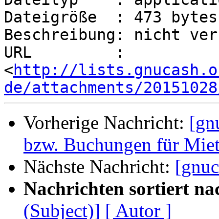
Dateigröße  : 473 bytes

Beschreibung: nicht ver
URL         : 
<
http://lists.gnucash.o
de/attachments/20151028
Vorherige Nachricht:
[gn
bzw. Buchungen für Mie
Nächste Nachricht:
[gnuc
Nachrichten sortiert na
(Subject)]
[ Autor ]