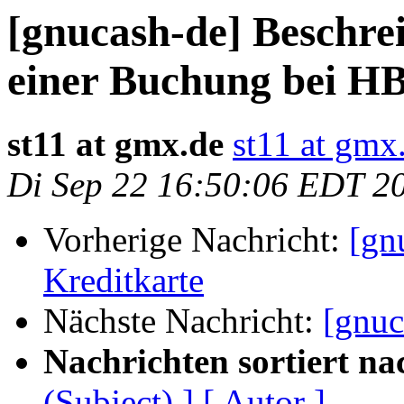
[gnucash-de] Beschr
einer Buchung bei H
st11 at gmx.de
st11 at gmx
Di Sep 22 16:50:06 EDT 2
Vorherige Nachricht:
[gn
Kreditkarte
Nächste Nachricht:
[gnuc
Nachrichten sortiert na
(Subject) ]
[ Autor ]