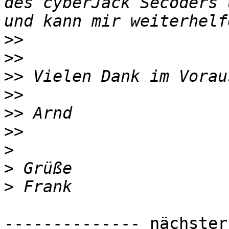
des cyberJack Secoders 
>>
>>
>>
>>
>>
>>
>
>
>
-------------- nächster