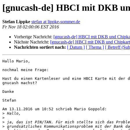
[gnucash-de] HBCI mit DKB un
Stefan Lippke
stefan at lippke-sommer.de
Fr Nov 18 02:00:06 EST 2016
Vorherige Nachricht:
[gnucash-de] HBCI mit DKB und Chipka
Nächste Nachricht:
[gnucash-de] HBCI mit DKB und Chipkart
Nachrichten sortiert nach:
[ Datum ]
[ Thema ]
[ Betreff (Sub
Hallo Mario,

nochmal meine Frage:

Hast du einen Kartenleser und eine HBCI Karte mit der d
gnucash machst?

Danke

Stefan

Am 13.11.2016 um 10:52 schrieb Mario Goppold:

>
>
>
>