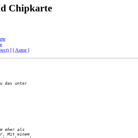
d Chipkarte
rte
e
ject) ]
[ Autor ]
u das unter
