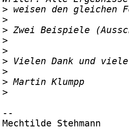
>
>
>
>
>
>
>
>
>
-- 

Mechtilde Stehmann
