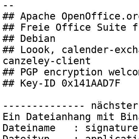
--

## Apache OpenOffice.org
## Freie Office Suite f
## Debian

## Loook, calender-exch
canzeley-client

## PGP encryption welcom
## Key-ID 0x141AAD7F

-------------- nächster
Ein Dateianhang mit Bin
Dateiname   : signature.