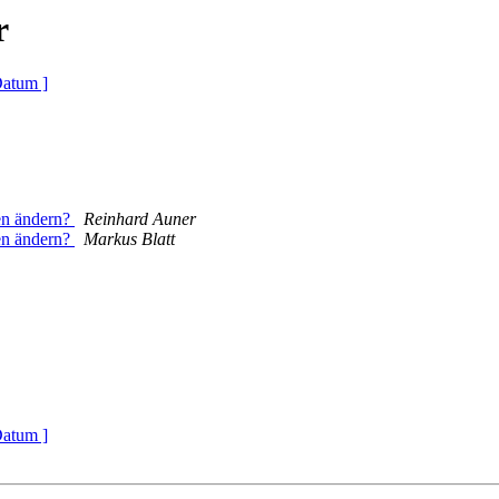
r
Datum ]
en ändern?
Reinhard Auner
en ändern?
Markus Blatt
Datum ]