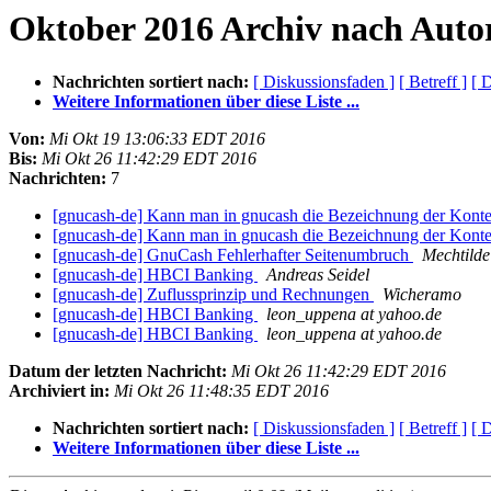
Oktober 2016 Archiv nach Auto
Nachrichten sortiert nach:
[ Diskussionsfaden ]
[ Betreff ]
[ 
Weitere Informationen über diese Liste ...
Von:
Mi Okt 19 13:06:33 EDT 2016
Bis:
Mi Okt 26 11:42:29 EDT 2016
Nachrichten:
7
[gnucash-de] Kann man in gnucash die Bezeichnung der Kont
[gnucash-de] Kann man in gnucash die Bezeichnung der Kont
[gnucash-de] GnuCash Fehlerhafter Seitenumbruch
Mechtilde
[gnucash-de] HBCI Banking
Andreas Seidel
[gnucash-de] Zuflussprinzip und Rechnungen
Wicheramo
[gnucash-de] HBCI Banking
leon_uppena at yahoo.de
[gnucash-de] HBCI Banking
leon_uppena at yahoo.de
Datum der letzten Nachricht:
Mi Okt 26 11:42:29 EDT 2016
Archiviert in:
Mi Okt 26 11:48:35 EDT 2016
Nachrichten sortiert nach:
[ Diskussionsfaden ]
[ Betreff ]
[ 
Weitere Informationen über diese Liste ...