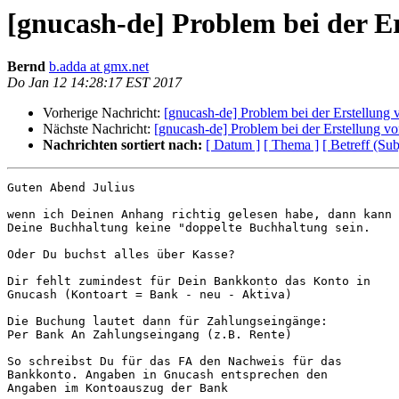
[gnucash-de] Problem bei der E
Bernd
b.adda at gmx.net
Do Jan 12 14:28:17 EST 2017
Vorherige Nachricht:
[gnucash-de] Problem bei der Erstellung 
Nächste Nachricht:
[gnucash-de] Problem bei der Erstellung v
Nachrichten sortiert nach:
[ Datum ]
[ Thema ]
[ Betreff (Sub
Guten Abend Julius

wenn ich Deinen Anhang richtig gelesen habe, dann kann

Deine Buchhaltung keine "doppelte Buchhaltung sein.

Oder Du buchst alles über Kasse?

Dir fehlt zumindest für Dein Bankkonto das Konto in

Gnucash (Kontoart = Bank - neu - Aktiva)

Die Buchung lautet dann für Zahlungseingänge:

Per Bank An Zahlungseingang (z.B. Rente)

So schreibst Du für das FA den Nachweis für das

Bankkonto. Angaben in Gnucash entsprechen den

Angaben im Kontoauszug der Bank
