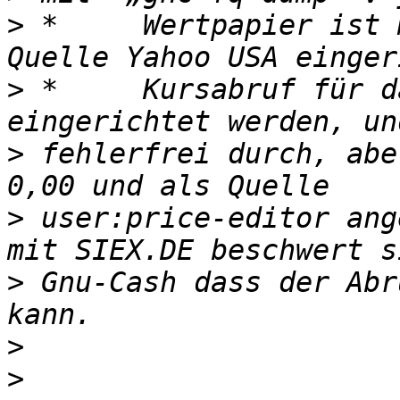
>
 *	Wertpapier ist mit Symbol SIE.DE und 
>
 *	Kursabruf für das Wertpapier kann 
>
 fehlerfrei durch, abe
>
 user:price-editor ang
>
 Gnu-Cash dass der Abr
>
>