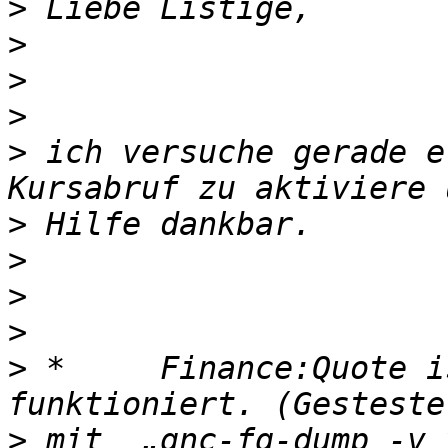
>
>
>
>
>
 ich versuche gerade e
>
>
>
>
>
 *	Finance:Quote ist 1.38 ist installiert und 
>