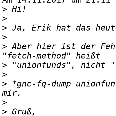
>
>
>
>
>
 Aber hier ist der Feh
>
>
>
 *gnc-fq-dump unionfun
>
>