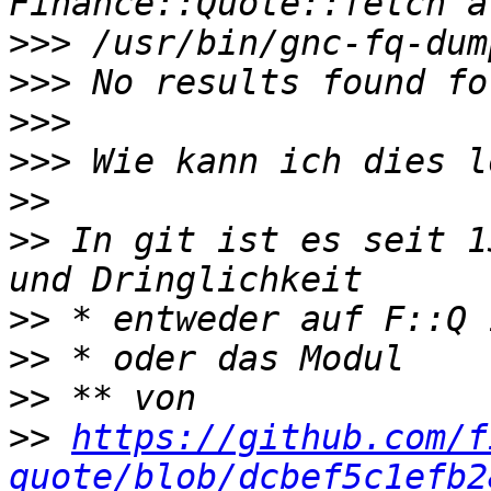
>>>
>>>
>>>
>>>
>>
>>
 In git ist es seit 1
>>
>>
>>
>>
https://github.com/f
quote/blob/dcbef5c1efb2