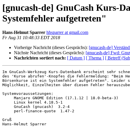
[gnucash-de] GnuCash Kurs-Dat
Systemfehler aufgetreten"
Hans-Helmut Sparrer
hhsparrer at gmail.com
Fr Aug 31 10:48:33 EDT 2018
Vorherige Nachricht (dieses Gesprächs):
[gnucash-de] Verständ
Nächste Nachricht (dieses Gesprächs):
[gnucash-de] Fwd: GnuC
Nachrichten sortiert nach:
[ Datum ]
[ Thema ]
[ Betreff (Sub
Im GnuCash-Werkzeug Kurs-Datenbank erscheint sehr schne
des 'Kurse abrufen'-Knopfes die Fehlermeldung: "Beim He
Börsenkurse ist ein Systemfehler aufgetreten". Leider s
Möglichkeit, Einzelheiten über diesen Fehler herauszube
Systemvoraussetzungen:

     Manjaro GNOME Edition (17.1.12 | 18.0-beta-3)

     Linux kernel 4.18.5-1

     GnuCash (gnucash)  3.2-4

     perl-finance-quote  1.47-2

Gruß

Hans-Helmut Sparrer
