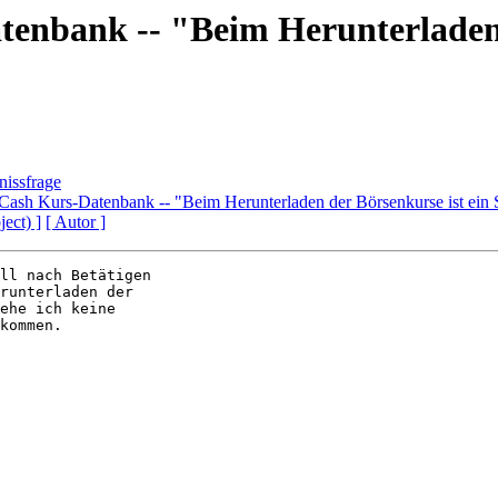
enbank -- "Beim Herunterladen 
nissfrage
ash Kurs-Datenbank -- "Beim Herunterladen der Börsenkurse ist ein S
ject) ]
[ Autor ]
ll nach Betätigen 

runterladen der 

ehe ich keine 

kommen.
