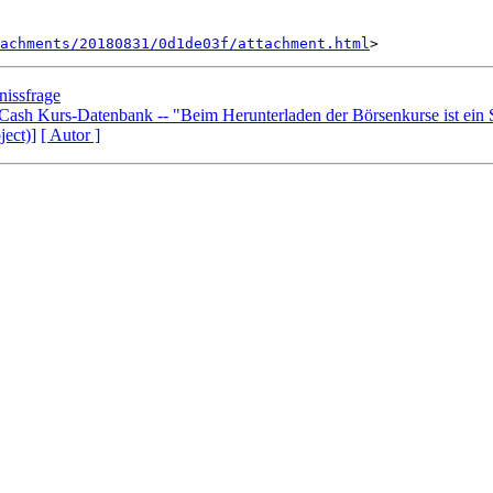
achments/20180831/0d1de03f/attachment.html
nissfrage
ash Kurs-Datenbank -- "Beim Herunterladen der Börsenkurse ist ein S
ject)]
[ Autor ]