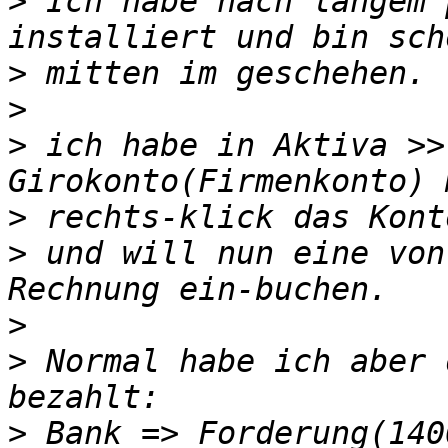
>
 Ich habe nach langem 
>
>
>
 ich habe in Aktiva >>
>
>
 und will nun eine von
>
>
 Normal habe ich aber 
>
 Bank => Forderung(140