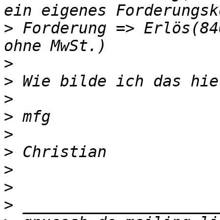
>
 Forderung => Erlös(84
>
>
>
>
>
>
>
>
>