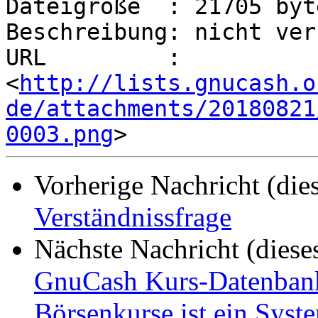
Dateigröße  : 21705 byte
Beschreibung: nicht ver
URL         : 
<
http://lists.gnucash.o
de/attachments/20180821
0003.png
Vorherige Nachricht (die
Verständnissfrage
Nächste Nachricht (diese
GnuCash Kurs-Datenbank
Börsenkurse ist ein Syste