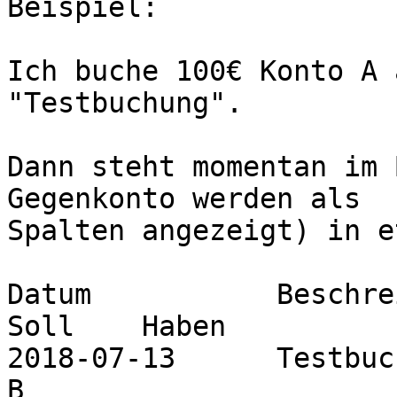
Beispiel:

Ich buche 100€ Konto A 
"Testbuchung".

Dann steht momentan im 
Gegenkonto werden als 

Spalten angezeigt) in et
Datum		Beschreibung	Konto	Gegenkonto	
Soll	Haben

2018-07-13	Testbuchung		A		
B			100.00
